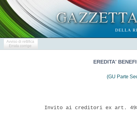
Avviso di rettifica
Errata corrige
EREDITA' BENEF
(GU Parte Se
Invito ai creditori ex art. 49
                               