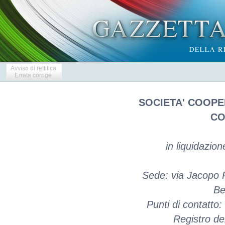
Avviso di rettifica
Errata corrige
SOCIETA' COOP
CO
in liquidazio
Sede: via Jacopo 
Be
Punti di contatto:
Registro de