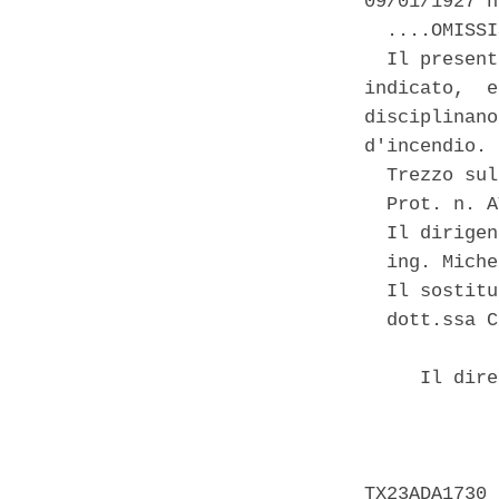
09/01/1927 n
  ....OMISSI
  Il present
indicato,  e
disciplinano
d'incendio. 

  Trezzo sul
  Prot. n. A
  Il dirigen
  ing. Miche
  Il sostitu
  dott.ssa C
     Il dire
            