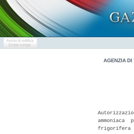
Avviso di rettifica
Errata corrige
AGENZIA DI
Autorizzazio
ammoniaca  p
frigorifera 