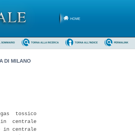
HOME
L SOMMARIO
TORNA ALLA RICERCA
TORNA ALL'INDICE
PERMALINK
A DI MILANO
gas  tossico

in  centrale

 in centrale
