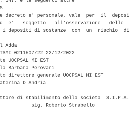
. 147, e le seguenti altre 

S.... 

e decreto e' personale, vale  per  il  deposi
d  e'   soggetto   all'osservazione   delle  
 i depositi di sostanze  con  un  rischio  di
l'Adda 

TSMI 0211507/22-22/12/2022 

te UOCPSAL MI EST 

la Barbara Perovani 

to direttore generale UOCPSAL MI EST 

aterina D'Andria 

ttore di stabilimento della societa' S.I.P.A.
           sig. Roberto Strabello 
