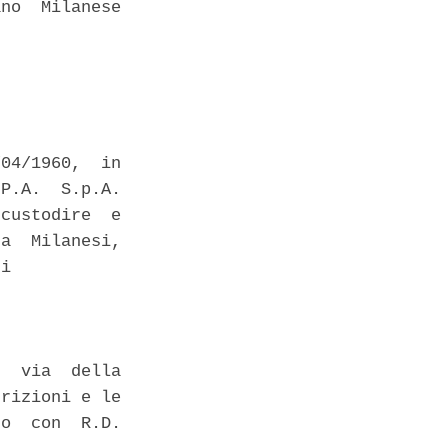
no  Milanese

04/1960,  in

P.A.  S.p.A.

custodire  e

a  Milanesi,

i 

  via  della

rizioni e le

o  con  R.D.
