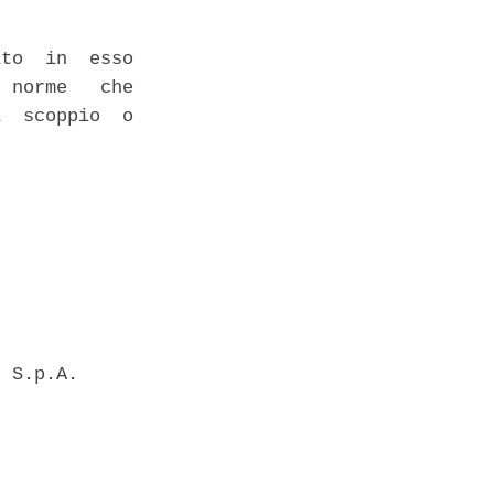
to  in  esso

 norme   che

  scoppio  o

 S.p.A. 
