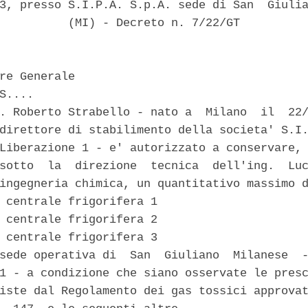
3, presso S.I.P.A. S.p.A. sede di San  Giulia
          (MI) - Decreto n. 7/22/GT 

re Generale 

S.... 

. Roberto Strabello - nato a  Milano  il  22/
direttore di stabilimento della societa' S.I.
Liberazione 1 - e' autorizzato a conservare, 
sotto  la  direzione  tecnica  dell'ing.  Luc
ingegneria chimica, un quantitativo massimo d
 centrale frigorifera 1 

 centrale frigorifera 2 

 centrale frigorifera 3 

sede operativa di  San  Giuliano  Milanese  -
1 - a condizione che siano osservate le presc
iste dal Regolamento dei gas tossici approvat