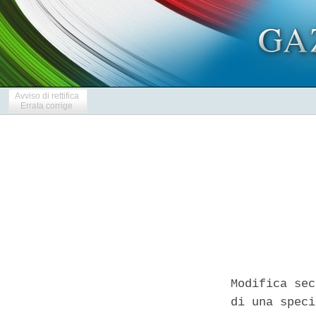
Avviso di rettifica
Errata corrige
Modifica sec
di una speci