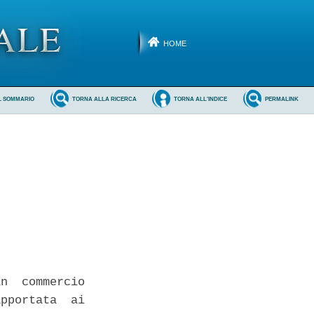
HOME
L SOMMARIO
TORNA ALLA RICERCA
TORNA ALL'INDICE
PERMALINK
n  commercio

pportata  ai
