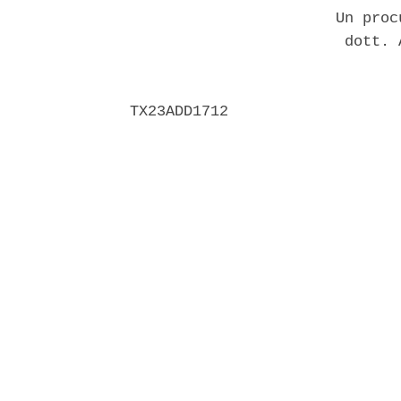
                       Un proc
                        dott. 