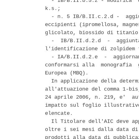
  - IB/B.II.b.5.z - modifica  
k.s.; 

  - n. 5 IB/B.II.c.2.d -  aggi
eccipienti (ipromellosa, magne
glicolato, biossido di titanio)
  -  IB/B.II.d.2.d  -  aggiunt
l'identificazione di zolpidem 
  - IA/B.II.d.2.e  -  aggiorna
conformarsi alla  monografia  
Europea (MBQ). 

  In applicazione della determ
all'attuazione del comma 1-bis
24 aprile 2006, n. 219, e'  au
impatto sul foglio illustrativ
elencate. 

  Il Titolare dell'AIC deve ap
oltre i sei mesi dalla data di
prodotti alla data di pubblica