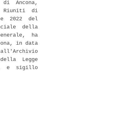
 di  Ancona,

 Riuniti  di

e  2022  del

ciale  della

enerale,  ha

ona, in data

all'Archivio

della  Legge

  e  sigillo
