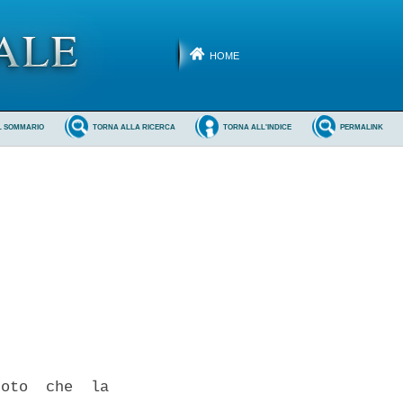
HOME
L SOMMARIO
TORNA ALLA RICERCA
TORNA ALL'INDICE
PERMALINK
oto  che  la
