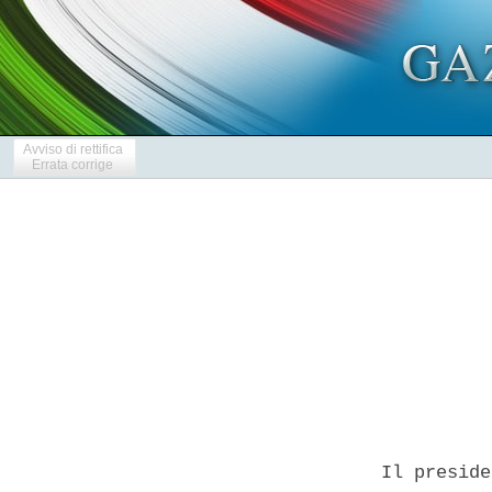
Avviso di rettifica
Errata corrige
            
  Il preside