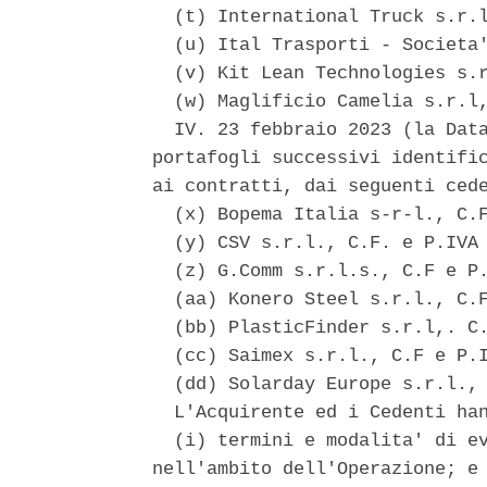
  (t) International Truck s.r.l
  (u) Ital Trasporti - Societa'
  (v) Kit Lean Technologies s.r
  (w) Maglificio Camelia s.r.l,
  IV. 23 febbraio 2023 (la Data
portafogli successivi identific
ai contratti, dai seguenti cede
  (x) Bopema Italia s-r-l., C.F
  (y) CSV s.r.l., C.F. e P.IVA 
  (z) G.Comm s.r.l.s., C.F e P.
  (aa) Konero Steel s.r.l., C.F
  (bb) PlasticFinder s.r.l,. C.
  (cc) Saimex s.r.l., C.F e P.I
  (dd) Solarday Europe s.r.l., 
  L'Acquirente ed i Cedenti han
  (i) termini e modalita' di ev
nell'ambito dell'Operazione; e 