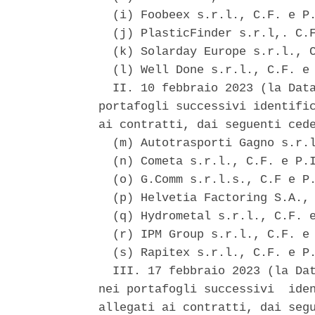
  (i) Foobeex s.r.l., C.F. e P.
  (j) PlasticFinder s.r.l,. C.F
  (k) Solarday Europe s.r.l., C
  (l) Well Done s.r.l., C.F. e 
  II. 10 febbraio 2023 (la Data
portafogli successivi identific
ai contratti, dai seguenti cede
  (m) Autotrasporti Gagno s.r.l
  (n) Cometa s.r.l., C.F. e P.I
  (o) G.Comm s.r.l.s., C.F e P.
  (p) Helvetia Factoring S.A., 
  (q) Hydrometal s.r.l., C.F. e
  (r) IPM Group s.r.l., C.F. e 
  (s) Rapitex s.r.l., C.F. e P.
  III. 17 febbraio 2023 (la Dat
nei portafogli successivi  iden
allegati ai contratti, dai segu