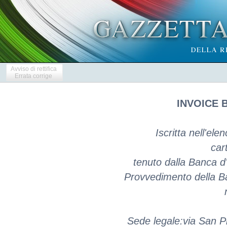
Avviso di rettifica
Errata corrige
INVOICE B
Iscritta nell'ele
car
tenuto dalla Banca d'I
Provvedimento della Ba
Sede legale:via San Pr