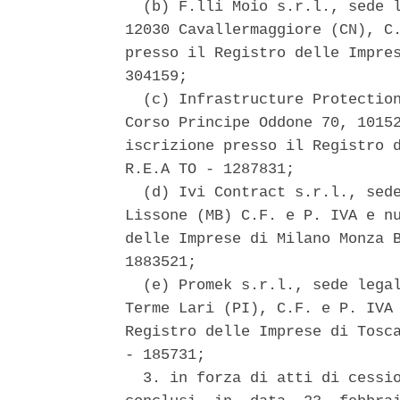
  (b) F.lli Moio s.r.l., sede l
12030 Cavallermaggiore (CN), C.
presso il Registro delle Impres
304159; 

  (c) Infrastructure Protection
Corso Principe Oddone 70, 10152
iscrizione presso il Registro d
R.E.A TO - 1287831; 

  (d) Ivi Contract s.r.l., sede
Lissone (MB) C.F. e P. IVA e nu
delle Imprese di Milano Monza B
1883521; 

  (e) Promek s.r.l., sede legal
Terme Lari (PI), C.F. e P. IVA 
Registro delle Imprese di Tosca
- 185731; 

  3. in forza di atti di cessio