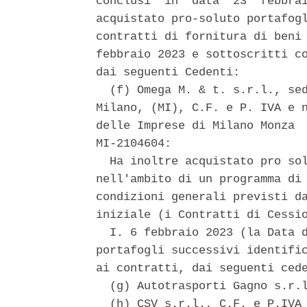
conclusi  in  data  23  febbrai
acquistato pro-soluto portafogl
contratti di fornitura di beni 
febbraio 2023 e sottoscritti co
dai seguenti Cedenti: 

  (f) Omega M. & t. s.r.l., sed
Milano, (MI), C.F. e P. IVA e n
delle Imprese di Milano Monza  
MI-2104604: 

  Ha inoltre acquistato pro sol
nell'ambito di un programma di 
condizioni generali previsti da
iniziale (i Contratti di Cessio
  I. 6 febbraio 2023 (la Data d
portafogli successivi identific
ai contratti, dai seguenti cede
  (g) Autotrasporti Gagno s.r.l
  (h) CSV s.r.l., C.F. e P.IVA 