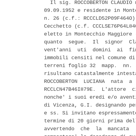
  Il sig. ROCCOBERTON CLAUDIO 
09.09.1952 e residente in Mont
n. 26 (c.f.: RCCCLD52P09F464O)
Cecchetto (c.f. CCCLSE76P64L84
eletto in Montecchio Maggiore 
quanto  segue.  Il  signor  Cl
vent'anni  uti  domini  ai  fi
immobili censiti nel comune di
terreni foglio 32  mapp.  nn. 
risultano catastalmente intest
ROCCOBERTON  LUCIANA  nata  a 
RCCLCN47B46I879E.  L'attore  c
nonche' i suoi eredi e/o avent
di Vicenza, G.I. designando pe
e ss. Si invitano espressament
termine di 20 giorni prima del
avvertendo  che  la  mancata  