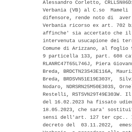
Alessandro Corletto, CRLLSN86D
Verbania (VB) al C.so  Mameli 
difensore, rende noto di  aver
Verbania ricorso ex art. 702 b
affinche' sia accertato che il
intervenuta usucapione dei ter
Comune di Arizzano, al foglio 
9 particella 133, part. 608 ca
RLANRC47T65L746J, Piera Giovan
Breda, BRDCTN23S43E116A, Mauri
Breda, BRDSVN51E19E303Y,  Silv
Nodaro, NDRSRN25M50E303S, Orne
Restelli, RSTSVN29T49E303W. Il
del 16.02.2023 ha fissato udie
18.05.2023, che sara' sostitui
sensi dell'art. 127 ter cpc.. 
decreto del  03.11.2022,  emes