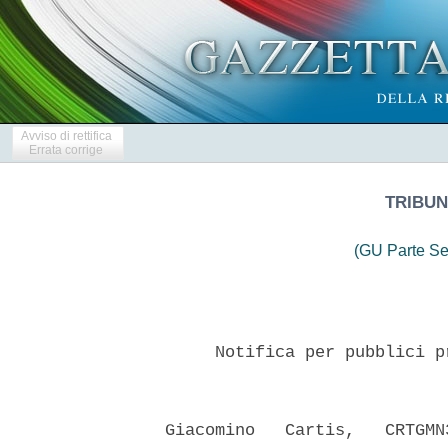
Avviso di rettifica
Errata corrige
TRIBUN
(GU Parte Se
       Notifica per pubblici p
  Giacomino   Cartis,   CRTGMN