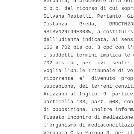
Verbania, a procedere alla not
c.p.c. del ricorso di cui sopr
Silvana Restelli. Pertanto  Gi
Costanza    Breda,    BRDCTN23
RSTSVN29T49E303W, a costituirs
dell'udienza indicata, ai sens
166 e 702 bis co. 3 cpc con l'
i suddetti termini implica le 
702 bis cpc, per  ivi  sentir 
voglia l'On.le Tribunale di Ve
ricorrente  e'  divenuto  prop
usucapione, dei terreni censit
Arizzano al foglio  9  partice
particella 133, part. 608, con
di opposizione. Inoltre inform
fissato incontro di mediazione
l'organismo di mediaconciliazi
Verbania C.so Europa 3, per il