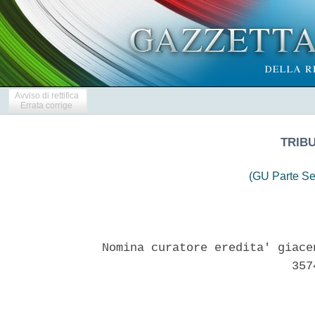
Avviso di rettifica
Errata corrige
TRIB
(GU Parte Se
Nomina curatore eredita' giace
                           3574