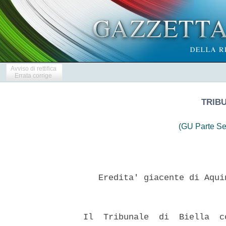
Avviso di rettifica
Errata corrige
TRIBU
(GU Parte Se
     Eredita' giacente di Aqui
  Il  Tribunale  di  Biella  c