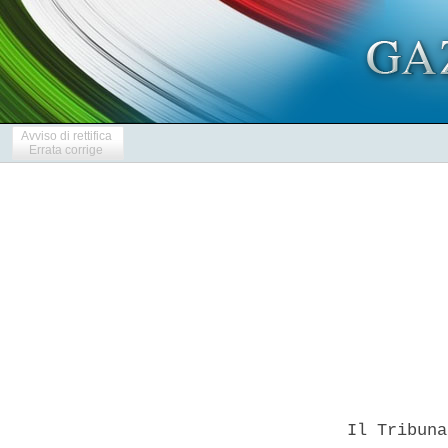
Avviso di rettifica
Errata corrige
            
  Il Tribuna