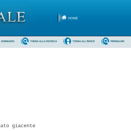
HOME
L SOMMARIO
TORNA ALLA RICERCA
TORNA ALL'INDICE
PERMALINK
ato giacente
