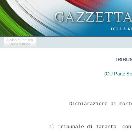
Avviso di rettifica
Errata corrige
TRIBU
(GU Parte Se
         Dichiarazione di mort
  Il Tribunale di Taranto  con