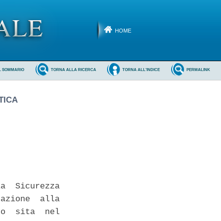
HOME
L SOMMARIO
TORNA ALLA RICERCA
TORNA ALL'INDICE
PERMALINK
TICA
a  Sicurezza

azione  alla

o  sita  nel
