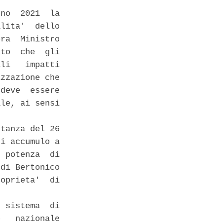
no  2021  la

lita'  dello

ra  Ministro

to  che  gli

li   impatti

zzazione che

deve  essere

le, ai sensi

tanza del 26

i accumulo a

 potenza  di

di Bertonico

oprieta'  di

 sistema  di

   nazionale
