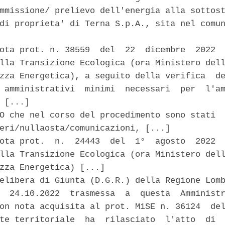
mmissione/ prelievo dell'energia alla sottost
di proprieta' di Terna S.p.A., sita nel comun
ota prot. n. 38559  del  22  dicembre  2022  
lla Transizione Ecologica (ora Ministero dell
zza Energetica), a seguito della verifica  de
 amministrativi  minimi  necessari  per  l'am
 [...] 

O che nel corso del procedimento sono stati  
eri/nullaosta/comunicazioni, [...] 

ota prot.  n.  24443  del  1°  agosto  2022  
lla Transizione Ecologica (ora Ministero dell
zza Energetica) [...] 

elibera di Giunta (D.G.R.) della Regione Lomb
  24.10.2022  trasmessa  a  questa  Amministr
on nota acquisita al prot. MiSE n. 36124  del
te territoriale  ha  rilasciato  l'atto  di  