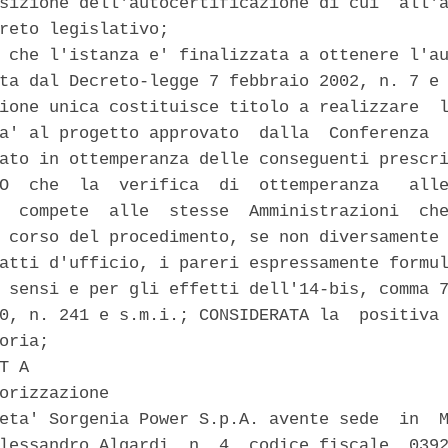
sizione dell'autocertificazione di cui  all'a
reto legislativo; 

 che l'istanza e' finalizzata a ottenere l'au
ta dal Decreto-legge 7 febbraio 2002, n. 7 e 
ione unica costituisce titolo a realizzare  l
a' al progetto approvato  dalla  Conferenza  
ato in ottemperanza delle conseguenti prescri
O  che  la  verifica  di  ottemperanza   alle
  compete  alle  stesse  Amministrazioni  che
 corso del procedimento, se non diversamente 
atti d'ufficio, i pareri espressamente formul
 sensi e per gli effetti dell'14-bis, comma 7
0, n. 241 e s.m.i.; CONSIDERATA la  positiva 
oria; 

T A 

orizzazione 

eta' Sorgenia Power S.p.A. avente sede  in  M
lessandro Algardi, n. 4, codice fiscale  0392