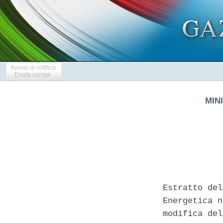
Avviso di rettifica
Errata corrige
MIN
Estratto del
Energetica n
modifica del