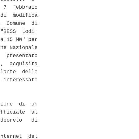
 7  febbraio

di  modifica

  Comune  di

"BESS  Lodi:

a 15 MW" per

ne Nazionale

  presentato

,  acquisita

lante  delle

 interessate

ione  di  un

fficiale  al

decreto   di

nternet  del
