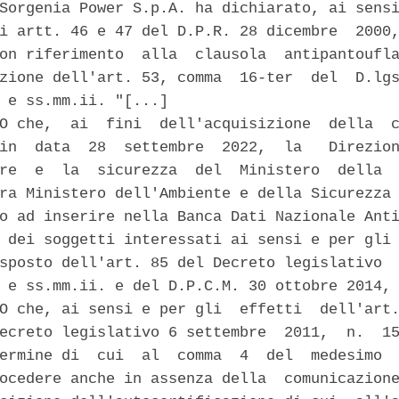
Sorgenia Power S.p.A. ha dichiarato, ai sensi
i artt. 46 e 47 del D.P.R. 28 dicembre  2000,
on riferimento  alla  clausola  antipantoufla
zione dell'art. 53, comma  16-ter  del  D.lgs
 e ss.mm.ii. "[...] 

O che,  ai  fini  dell'acquisizione  della  c
in  data  28  settembre  2022,  la   Direzion
re  e  la  sicurezza  del  Ministero  della  
ra Ministero dell'Ambiente e della Sicurezza 
o ad inserire nella Banca Dati Nazionale Anti
 dei soggetti interessati ai sensi e per gli 
sposto dell'art. 85 del Decreto legislativo  
 e ss.mm.ii. e del D.P.C.M. 30 ottobre 2014, 
O che, ai sensi e per gli  effetti  dell'art.
ecreto legislativo 6 settembre  2011,  n.  15
ermine di  cui  al  comma  4  del  medesimo  
ocedere anche in assenza della  comunicazione