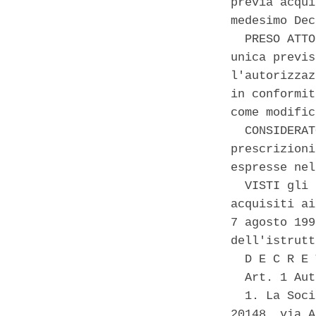
previa acqui
medesimo Dec
  PRESO ATTO
unica previs
l'autorizzaz
in conformit
come modific
  CONSIDERAT
prescrizioni
espresse nel
  VISTI gli 
acquisiti ai
7 agosto 199
dell'istrutt
  D E C R E 
  Art. 1 Aut
  1. La Soci
20148, via A