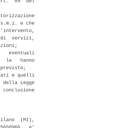
rt.  89  del

torizzazione

s.m.i. e che

'intervento,

di  servizi,

zioni; 

   eventuali

  le   hanno

previsto; 

ati e quelli

 della Legge

 conclusione

ilano  (MI),

5650966,  e'
