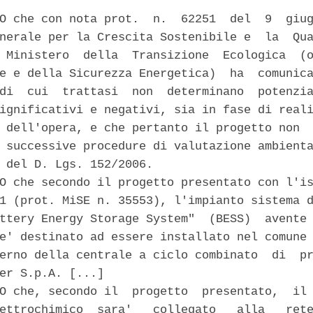
O che con nota prot.  n.  62251  del  9  giug
nerale per la Crescita Sostenibile e  la  Qua
 Ministero  della  Transizione  Ecologica  (o
e e della Sicurezza Energetica)  ha  comunica
di  cui  trattasi  non  determinano  potenzia
ignificativi e negativi, sia in fase di reali
 dell'opera, e che pertanto il progetto non  
 successive procedure di valutazione ambienta
 del D. Lgs. 152/2006. 

O che secondo il progetto presentato con l'is
1 (prot. MiSE n. 35553), l'impianto sistema d
ttery Energy Storage System"  (BESS)  avente 
e' destinato ad essere installato nel comune 
erno della centrale a ciclo combinato  di  pr
er S.p.A. [...] 

O che, secondo il  progetto  presentato,  il 
ettrochimico  sara'   collegato   alla   rete