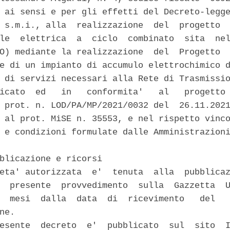
 ai sensi e per gli effetti del Decreto-legge
 s.m.i., alla  realizzazione  del  progetto  
le  elettrica  a  ciclo  combinato  sita  nel
O) mediante la realizzazione  del  Progetto  
e di un impianto di accumulo elettrochimico d
 di servizi necessari alla Rete di Trasmissio
icato  ed   in   conformita'   al   progetto 
 prot. n. LOD/PA/MP/2021/0032 del  26.11.2021
 al prot. MiSE n. 35553, e nel rispetto vinco
 e condizioni formulate dalle Amministrazioni
blicazione e ricorsi 

eta' autorizzata  e'  tenuta  alla  pubblicaz
  presente  provvedimento  sulla  Gazzetta  U
  mesi  dalla  data  di  ricevimento   del   
ne. 

esente  decreto  e'  pubblicato  sul  sito  I