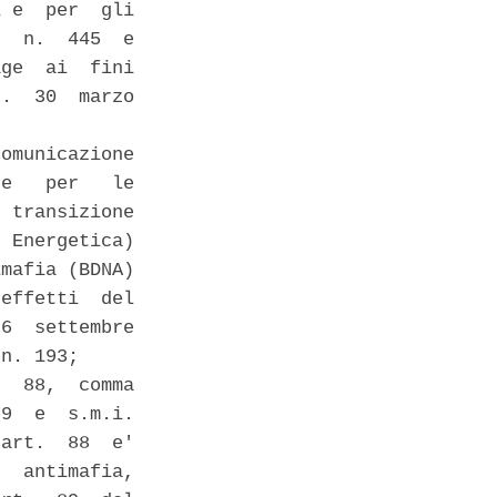
 e  per  gli

  n.  445  e

ge  ai  fini

.  30  marzo

omunicazione

e   per   le

 transizione

 Energetica)

mafia (BDNA)

effetti  del

6  settembre

n. 193; 

  88,  comma

9  e  s.m.i.

art.  88  e'

  antimafia,
