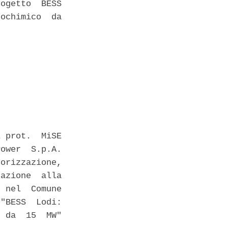
ogetto  BESS

ochimico  da

 prot.  MiSE

ower  S.p.A.

orizzazione,

azione  alla

 nel  Comune

"BESS  Lodi:

 da  15  MW"
