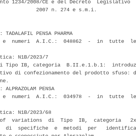
nto 1234/2008/CE e del Decreto  Legislativo  
            2007 n. 274 e s.m.i. 

: TADALAFIL PENSA PHARMA 

 e  numeri  A.I.C.:  048862  -  in  tutte  le
tica: N1B/2023/7 

i Tipo IB, categoria  B.II.e.1.b.1:  introduz
tivo di confezionamento del prodotto sfuso: d
ne. 

: ALPRAZOLAM PENSA 

 e  numeri  A.I.C.:  034978  -  in  tutte  le
tica: N1B/2023/68 

of  variations  di  Tipo  IB,  categoria   2x
  di  specifiche  e  metodi  per   identifica