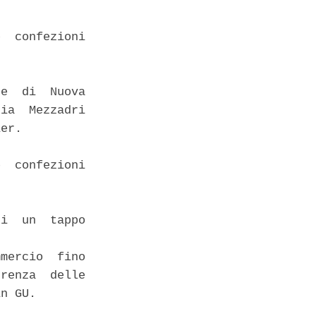
  confezioni

e  di  Nuova

ia  Mezzadri

er. 

  confezioni

i  un  tappo

mercio  fino

renza  delle

n GU. 
