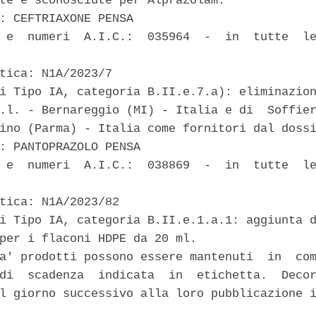
te e sconosciute per Alprazolam. 

: CEFTRIAXONE PENSA 

 e  numeri  A.I.C.:  035964  -  in  tutte  le
tica: N1A/2023/7 

i Tipo IA, categoria B.II.e.7.a): eliminazion
.l. - Bernareggio (MI) - Italia e di  Soffier
ino (Parma) - Italia come fornitori dal dossi
: PANTOPRAZOLO PENSA 

 e  numeri  A.I.C.:  038869  -  in  tutte  le
tica: N1A/2023/82 

i Tipo IA, categoria B.II.e.1.a.1: aggiunta d
per i flaconi HDPE da 20 ml. 

a' prodotti possono essere mantenuti  in  com
di  scadenza  indicata  in  etichetta.  Decor
l giorno successivo alla loro pubblicazione i