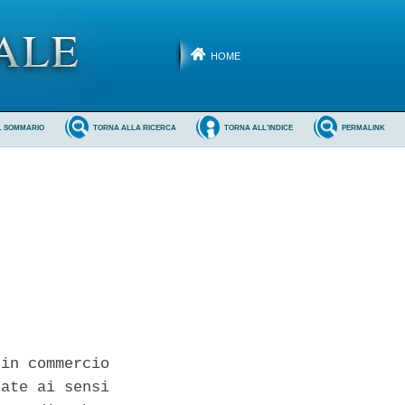
HOME
L SOMMARIO
TORNA ALLA RICERCA
TORNA ALL'INDICE
PERMALINK
in commercio

ate ai sensi
