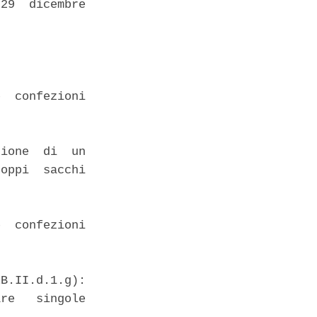
29  dicembre

  confezioni

ione  di  un

oppi  sacchi

  confezioni

B.II.d.1.g):

re   singole
