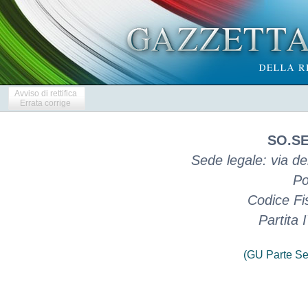
Avviso di rettifica
Errata corrige
SO.SE
Sede legale: via de
Po
Codice Fi
Partita
(GU Parte Se