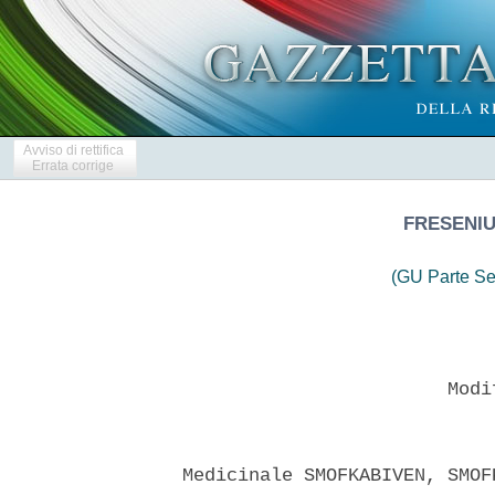
Avviso di rettifica
Errata corrige
FRESENIUS
(GU Parte Se
                          Modi
  Medicinale SMOFKABIVEN, SMOF