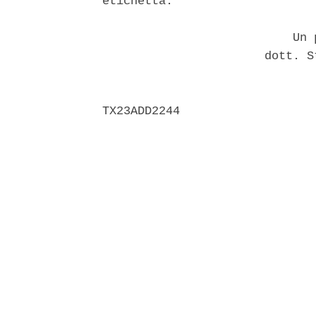
etichetta. 

                           Un p
                       dott. S