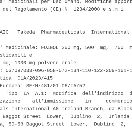
a' medicinali per uso umano. Modifiche apport
 del Regolamento (CE) N. 1234/2008 e s.m.i. 

AIC:  Takeda  Pharmaceuticals  International 
' Medicinale: FOZNOL 250 mg, 500  mg,  750  m
sticabili e 

 mg, 1000 mg polvere orale. 

: 037097033-096-058-072-134-110-122-209-161-1
tica: C1A/2023/415 

Europea: SE/H/481/01-06/IA/52 

  Tipo  IA  A.1:  Modifica  dell'indirizzo  d
zazione    all'immissione    in     commercio
als International AG Ireland Branch, da Block
 Baggot Street  Lower,  Dublino  2,  Irlanda 
a, 50-58 Baggot Street  Lower,  Dublino  2,  