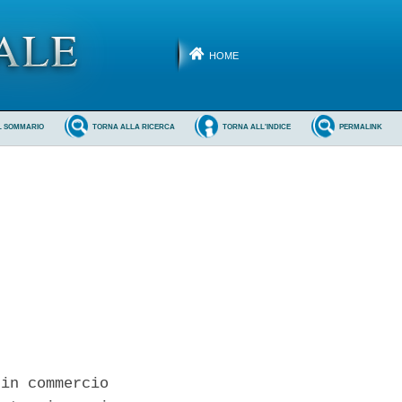
HOME
L SOMMARIO
TORNA ALLA RICERCA
TORNA ALL'INDICE
PERMALINK
in commercio
