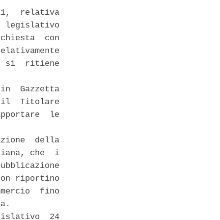
1,  relativa

 legislativo

chiesta  con

elativamente

 si  ritiene

in  Gazzetta

il  Titolare

pportare  le

zione  della

iana, che  i

ubblicazione

on riportino

mercio  fino

a. 

islativo  24
