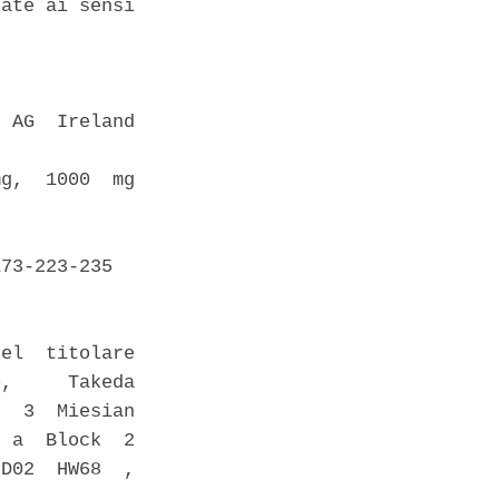
ate ai sensi

 AG  Ireland

g,  1000  mg

73-223-235 

el  titolare

,     Takeda

  3  Miesian

 a  Block  2

D02  HW68  ,
