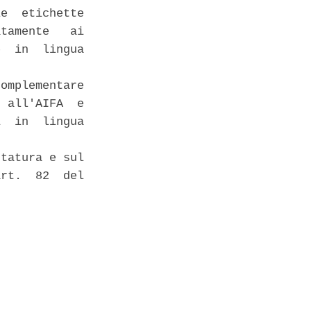
e  etichette

tamente   ai

  in  lingua

omplementare

 all'AIFA  e

  in  lingua

tatura e sul

rt.  82  del
