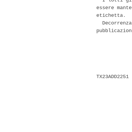
  I lotti gi
essere mante
etichetta. 

  Decorrenza
pubblicazion
            
            