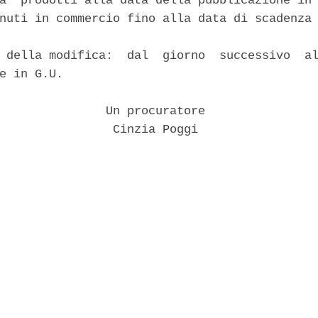
a' prodotti alla data della pubblicazione in 
nuti in commercio fino alla data di scadenza 
 della modifica:  dal  giorno  successivo  al
e in G.U. 

               Un procuratore 

                Cinzia Poggi 
