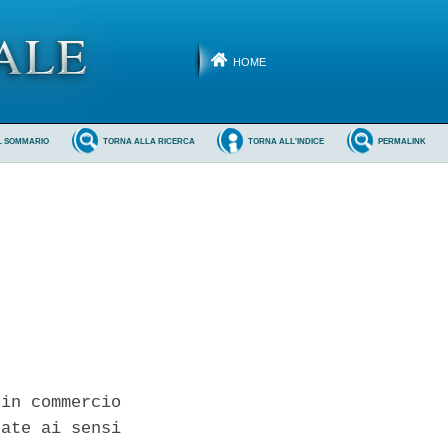
HOME
L SOMMARIO
TORNA ALLA RICERCA
TORNA ALL'INDICE
PERMALINK
in commercio

ate ai sensi
