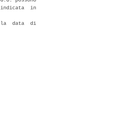
G.U. possono

indicata  in

la  data  di
