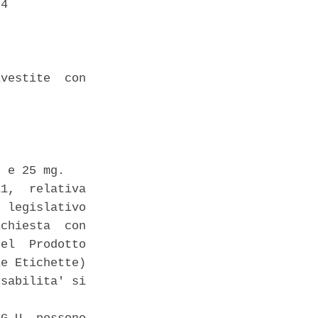
4 

vestite  con

 e 25 mg. 

1,  relativa

 legislativo

chiesta  con

el  Prodotto

e Etichette)

sabilita' si
