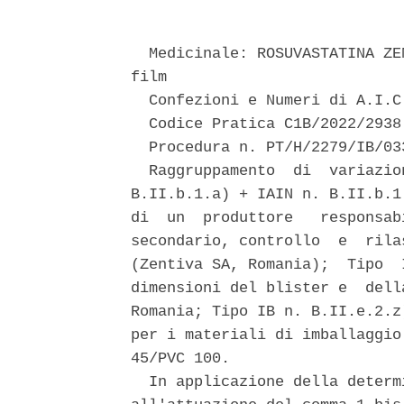
  Medicinale: ROSUVASTATINA ZE
film 

  Confezioni e Numeri di A.I.C
  Codice Pratica C1B/2022/2938 
  Procedura n. PT/H/2279/IB/033
  Raggruppamento  di  variazio
B.II.b.1.a) + IAIN n. B.II.b.1
di  un  produttore   responsab
secondario, controllo  e  rila
(Zentiva SA, Romania);  Tipo  
dimensioni del blister e  dell
Romania; Tipo IB n. B.II.e.2.z
per i materiali di imballaggio
45/PVC 100. 

  In applicazione della determ