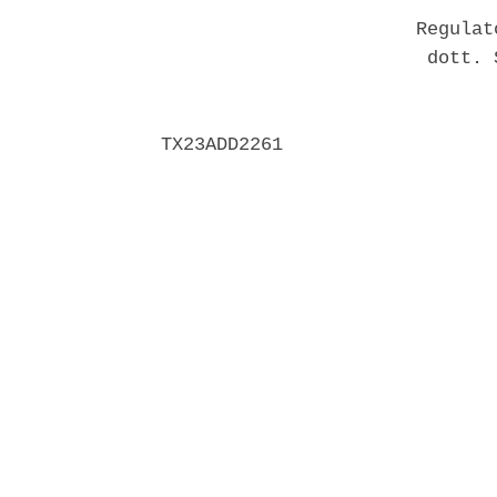
                       Regulat
                        dott. 