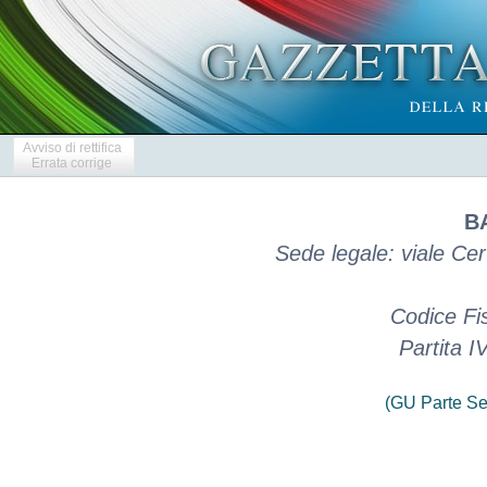
Avviso di rettifica
Errata corrige
BA
Sede legale: viale Ce
Codice Fi
Partita 
(GU Parte Se