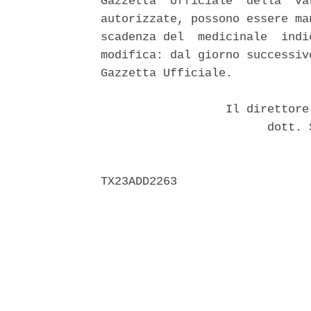
Gazzetta  Ufficiale  della  va
autorizzate, possono essere ma
scadenza del  medicinale  indi
modifica: dal giorno successiv
Gazzetta Ufficiale. 

                  Il direttore
                        dott. 