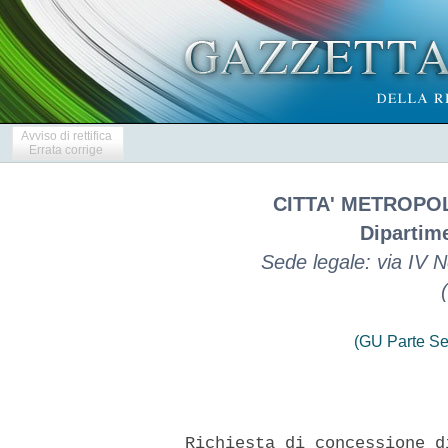
Avviso di rettifica
Errata corrige
CITTA' METROPO
Dipartime
Sede legale: via IV
(GU Parte Se
    Richiesta di concessione d