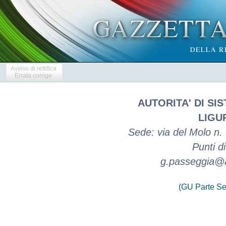
Avviso di rettifica
Errata corrige
AUTORITA' DI S
LIGU
Sede: via del Molo n. 
Punti d
g.passeggia@a
(GU Parte Se