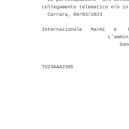
collegamento telematico e/o in
  Carrara, 08/03/2023 

Internazionale   Marmi   e    
                       L'ammin
                           Sand