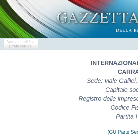
Avviso di rettifica
Errata corrige
INTERNAZIONA
CARRA
Sede: viale Galilei
Capitale so
Registro delle impre
Codice Fi
Partita
(GU Parte Se