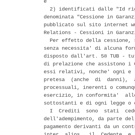
e 

  2) identificati dalle "Id ri
denominata "Cessione in Garanz
pubblicato sul sito internet w
Relations - Cessioni in Garanzi
  Per effetto della cessione, 
senza necessita' di alcuna for
disposto dall'art. 58 TUB - tu
di prelazione che assistono i 
essi relativi, nonche' ogni e 
pretesa  (anche  di  danni),  
processuali, inerenti o comunq
esercizio, in conformita'  all
sottostanti e di ogni legge o 
  I  Crediti  sono  stati  ced
dell'adempimento, da parte del
pagamento derivanti da un cont
inter  alios,  il  Cedente  e 