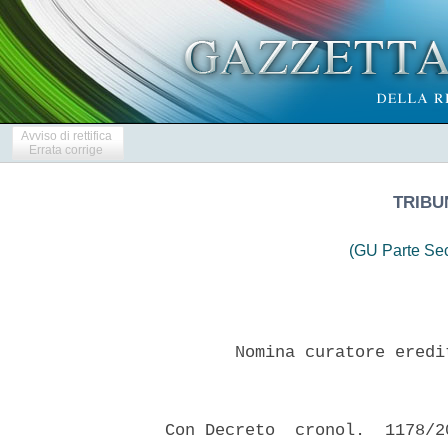
Avviso di rettifica
Errata corrige
TRIBU
(GU Parte Se
         Nomina curatore eredi
  Con Decreto  cronol.  1178/2