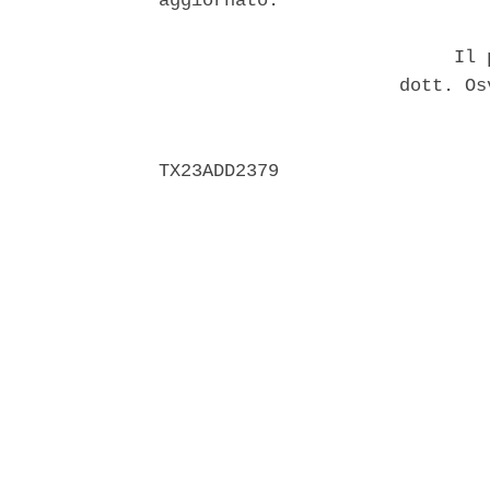
aggiornato. 

                           Il p
                      dott. Os