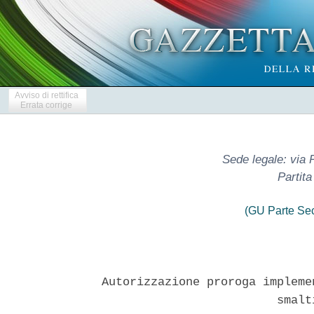
Avviso di rettifica
Errata corrige
Sede legale: via P
Partit
(GU Parte Se
Autorizzazione proroga impleme
                         smalt