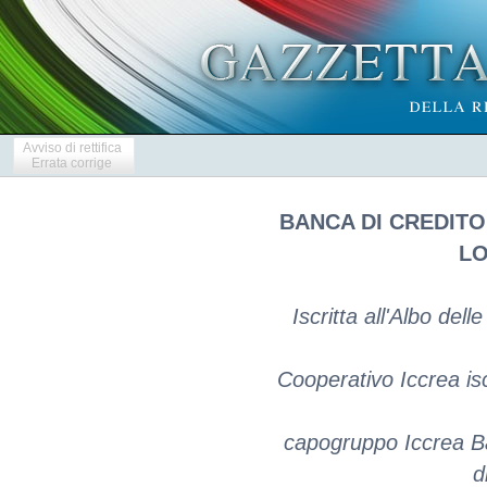
Avviso di rettifica
Errata corrige
BANCA DI CREDIT
LO
Iscritta all'Albo de
Cooperativo Iccrea isc
capogruppo Iccrea Ba
d