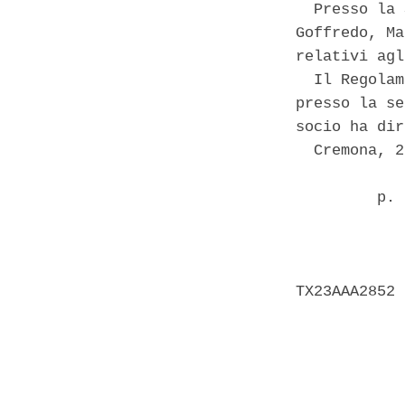
  Presso la 
Goffredo, Ma
relativi agl
  Il Regolam
presso la se
socio ha dir
  Cremona, 2
         p. 
            