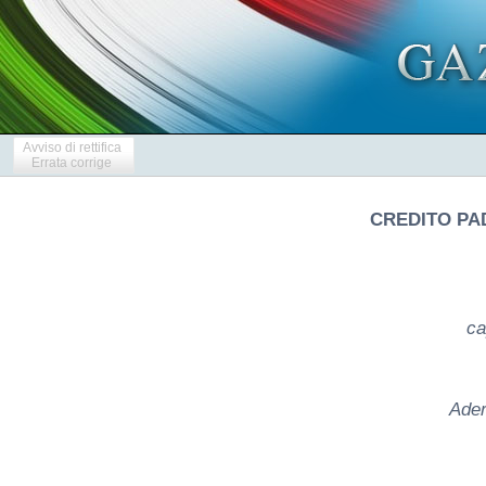
Avviso di rettifica
Errata corrige
CREDITO PA
ca
Ader