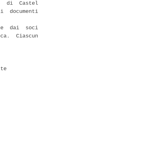
  di  Castel

i  documenti

e  dai  soci

ca.  Ciascun

te 
