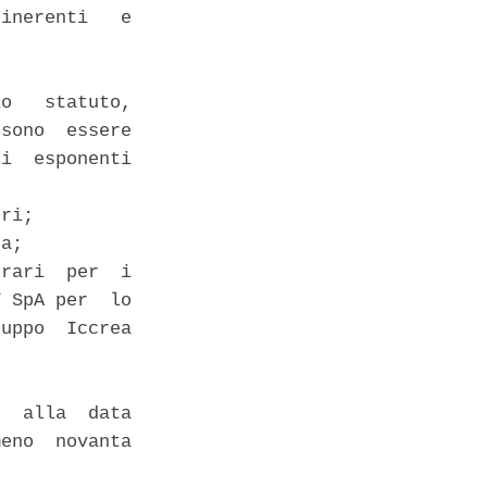
inerenti   e

o   statuto,

sono  essere

i  esponenti

ri; 

a; 

rari  per  i

 SpA per  lo

uppo  Iccrea

  alla  data

eno  novanta
