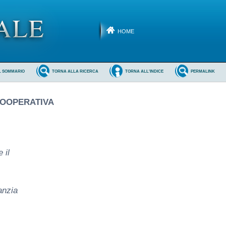
HOME
L SOMMARIO
TORNA ALLA RICERCA
TORNA ALL'INDICE
PERMALINK
COOPERATIVA
 il
anzia