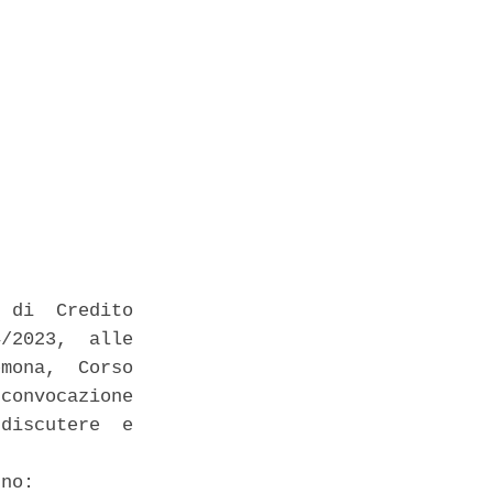
 di  Credito

/2023,  alle

mona,  Corso

convocazione

discutere  e

no: 
