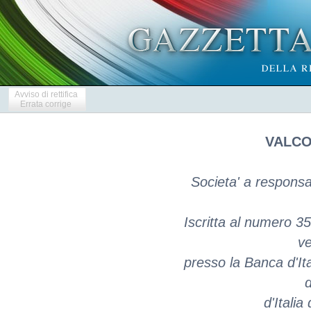
Avviso di rettifica
Errata corrige
VALCO
Societa' a responsab
Iscritta al numero 35
ve
presso la Banca d'It
d
d'Italia