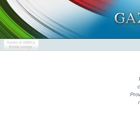
Avviso di rettifica
Errata corrige
c
Prov