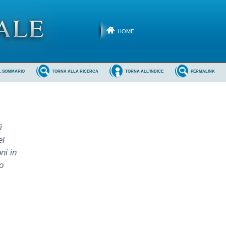
HOME
L SOMMARIO
TORNA ALLA RICERCA
TORNA ALL'INDICE
PERMALINK
i
el
ni in
o