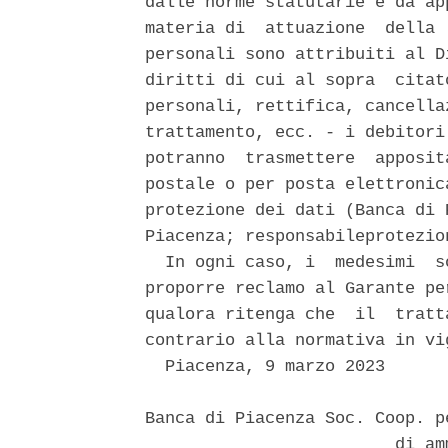
dalle norme statutarie e da ap
materia di  attuazione  della 
personali sono attribuiti al D
diritti di cui al sopra  citat
personali, rettifica, cancella
trattamento, ecc. - i debitori
potranno  trasmettere  apposit
postale o per posta elettronic
protezione dei dati (Banca di 
Piacenza; responsabileprotezio
  In ogni caso, i  medesimi  s
proporre reclamo al Garante pe
qualora ritenga che  il  tratt
contrario alla normativa in vig
  Piacenza, 9 marzo 2023 

Banca di Piacenza Soc. Coop. p
                         di am