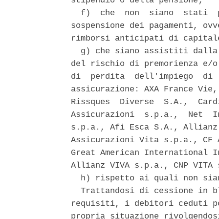
stipendio o della pensione; 

  f)  che  non  siano  stati  
sospensione dei pagamenti, ovv
rimborsi anticipati di capitale
  g) che siano assistiti dalla
del rischio di premorienza e/o
di  perdita  dell'impiego  di 
assicurazione: AXA France Vie,
Rissques  Diverse  S.A.,  Card
Assicurazioni  s.p.a.,  Net  I
s.p.a., Afi Esca S.A., Allianz
Assicurazioni Vita s.p.a., CF 
Great American International I
Allianz VIVA s.p.a., CNP VITA s
  h) rispetto ai quali non sia
  Trattandosi di cessione in b
requisiti, i debitori ceduti p
propria situazione rivolgendos