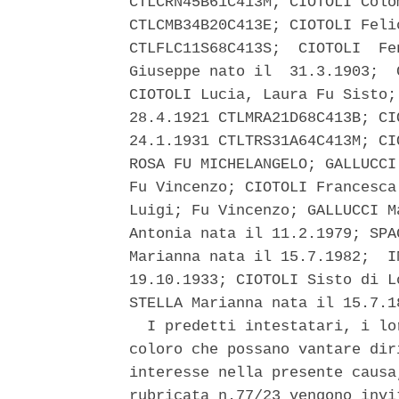
CTLCRN45B61C413M; CIOTOLI Colo
CTLCMB34B20C413E; CIOTOLI Feli
CTLFLC11S68C413S;  CIOTOLI  Fe
Giuseppe nato il  31.3.1903;  
CIOTOLI Lucia, Laura Fu Sisto;
28.4.1921 CTLMRA21D68C413B; CI
24.1.1931 CTLTRS31A64C413M; CI
ROSA FU MICHELANGELO; GALLUCCI
Fu Vincenzo; CIOTOLI Francesca
Luigi; Fu Vincenzo; GALLUCCI M
Antonia nata il 11.2.1979; SPA
Marianna nata il 15.7.1982;  I
19.10.1933; CIOTOLI Sisto di L
STELLA Marianna nata il 15.7.18
  I predetti intestatari, i lo
coloro che possano vantare dir
interesse nella presente causa
rubricata n.77/23 vengono invi