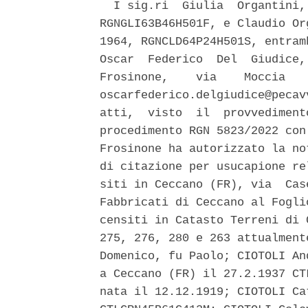
  I sig.ri  Giulia  Organtini,
RGNGLI63B46H501F, e Claudio Or
1964, RGNCLD64P24H501S, entram
Oscar  Federico  Del  Giudice,
Frosinone,    via    Moccia   
oscarfederico.delgiudice@pecav
atti,  visto  il  provvediment
procedimento RGN 5823/2022 con
Frosinone ha autorizzato la no
di citazione per usucapione re
siti in Ceccano (FR), via  Cas
Fabbricati di Ceccano al Fogli
censiti in Catasto Terreni di 
275, 276, 280 e 263 attualment
Domenico, fu Paolo; CIOTOLI An
a Ceccano (FR) il 27.2.1937 CT
nata il 12.12.1919; CIOTOLI Ca