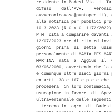
residente in Badesi Via Li  Ta
difeso    dall'Avv.    Veronic
avvveronicavasa@puntopec.it), 
alla notifica per pubblici pro
10.3.2023 (R.G.V.G. 1172/2022)
P.M. cita a comparire davanti 
12/07/2023 ore di rito ed invi
giorni  prima  di  detta  udie
personalmente di MAMIA PES MAR
MARTINA  nata  a  Aggius  il  
03/06/2000, avvertendo che la 
e comunque oltre dieci giorni 
ex artt. 38 e 167 c.p.c e che 
procedera' in loro contumacia,
usucapione in favore  di  Spez
ultraventennale delle seguenti
  terreno in  agro  di  Badesi