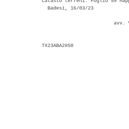
Catasto terreni: Foglio 59 Mapp
  Badesi, 16/03/23 

                         avv. 