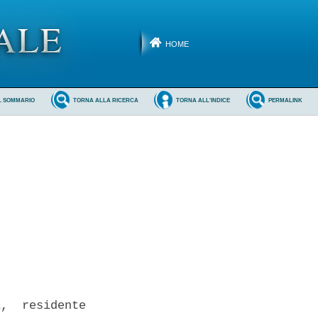
HOME
L SOMMARIO
TORNA ALLA RICERCA
TORNA ALL'INDICE
PERMALINK
,  residente
