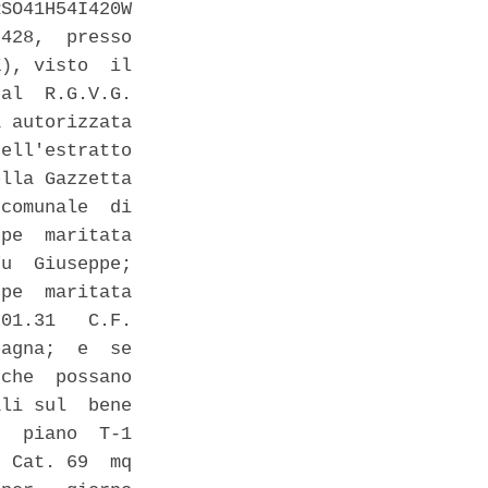
SO41H54I420W

428,  presso

), visto  il

al  R.G.V.G.

 autorizzata

ell'estratto

lla Gazzetta

comunale  di

pe  maritata

u  Giuseppe;

pe  maritata

01.31   C.F.

agna;  e  se

che  possano

li sul  bene

  piano  T-1

 Cat. 69  mq
