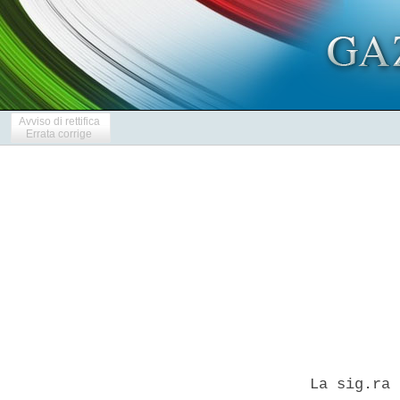
Avviso di rettifica
Errata corrige
            
  La sig.ra 