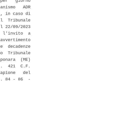
per   giorno

anismo   ADR

, in caso di

l  Tribunale

l 22/09/2023

 l'invito  a

avvertimento

e  decadenze

o  Tribunale

ponara  (ME)

.  421  C.F.

apione   del

. 84 - 86  -
