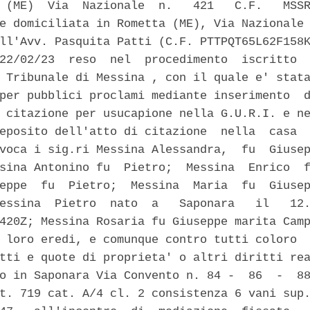
 (ME)  Via  Nazionale  n.   421   C.F.   MSSR
e domiciliata in Rometta (ME), Via Nazionale 
ll'Avv. Pasquita Patti (C.F. PTTPQT65L62F158K
22/02/23  reso  nel  procedimento  iscritto  
 Tribunale di Messina , con il quale e' stata
per pubblici proclami mediante inserimento  d
 citazione per usucapione nella G.U.R.I. e ne
eposito dell'atto di citazione  nella  casa  
voca i sig.ri Messina Alessandra,  fu  Giusep
sina Antonino fu  Pietro;  Messina  Enrico  f
eppe  fu  Pietro;  Messina  Maria  fu  Giusep
essina  Pietro  nato  a   Saponara   il   12.
420Z; Messina Rosaria fu Giuseppe marita Camp
 loro eredi, e comunque contro tutti coloro  
tti e quote di proprieta' o altri diritti rea
o in Saponara Via Convento n. 84 -  86  -  88
t. 719 cat. A/4 cl. 2 consistenza 6 vani sup.