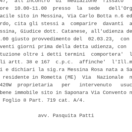
47,  all'incontro  di  mediazione  fissato   
ore  10.00-11.00  presso  la  sede   dell'Org
acile sito in Messina, Via Carlo Botta n.6 ed
rdo, cita gli stessi a  comparire  davanti  a
ssina, Giudice dott. Catanese, all'udienza de
.00 giusto provvedimento del  02.03.23,  con 
venti giorni prima della detta udienza, con  
tuzione oltre i detti termini  comportera'  l
li artt. 38 e 167  c.p.c.  affinche'  l'Ill.m
i e dichiari la sig.ra Messina Rosa nata a Sa
 residente in Rometta (ME)  Via  Nazionale  n
420W  proprietaria   per   intervenuto   usuc
bene immobile sito in Saponara Via Convento n
 Foglio 8 Part. 719 cat. A/4. 

             avv. Pasquita Patti 
