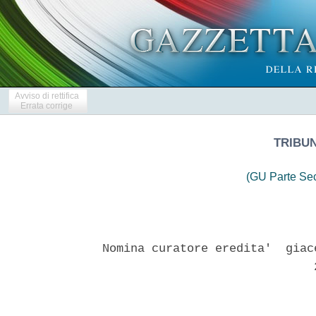
Avviso di rettifica
Errata corrige
TRIBUN
(GU Parte Se
Nomina curatore eredita'  giac
                              2