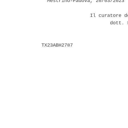
  Mestrino-Padova, 20/03/2023 

                 Il curatore d
                        dott. 