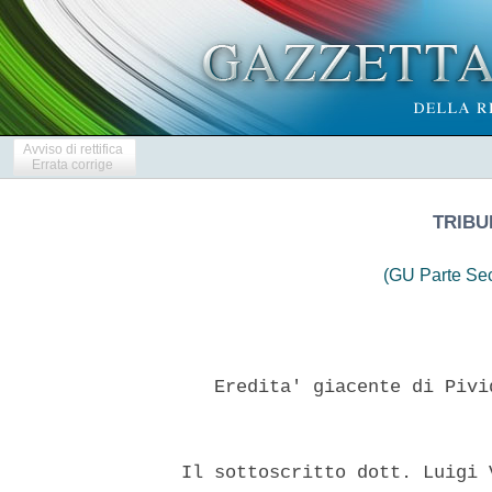
Avviso di rettifica
Errata corrige
TRIBU
(GU Parte Se
     Eredita' giacente di Pivi
  Il sottoscritto dott. Luigi 