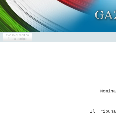
Avviso di rettifica
Errata corrige
      Nomina
  Il Tribuna