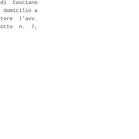
di  Casciano

 domicilio a

tore  l'avv.

otto  n.  7,

 
