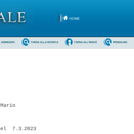
HOME
L SOMMARIO
TORNA ALLA RICERCA
TORNA ALL'INDICE
PERMALINK
Mario 

el  7.3.2023
