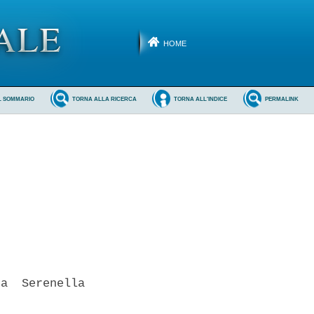
HOME
L SOMMARIO
TORNA ALLA RICERCA
TORNA ALL'INDICE
PERMALINK
a  Serenella
