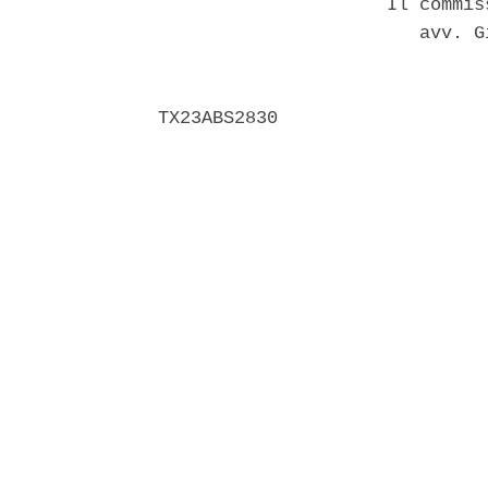
                     Il commis
                        avv. G