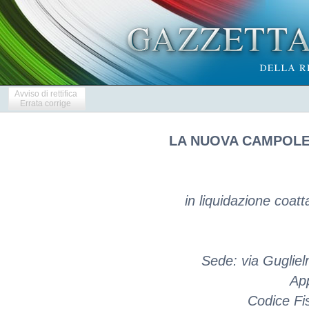
Avviso di rettifica
Errata corrige
LA NUOVA CAMPOLE
in liquidazione coat
Sede: via Guglie
Ap
Codice Fi