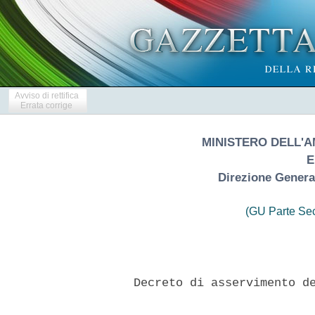
Avviso di rettifica
Errata corrige
MINISTERO DELL'A
E
Direzione General
(GU Parte Se
 
     Decreto di asservimento definitivo e occupazione temporanea 
 

  VISTO l'articolo 42 della Costituzione nella parte in  cui  prevede
che la proprieta' privata puo' essere, nei casi indicati dalla legge,
e salvo indennizzo, espropriata per motivi d'interesse generale; 
  VISTA la legge 7 agosto  1990,  n.  241,  recante  Nuove  norme  in
materia di procedimento amministrativo e di  diritto  di  accesso  ai
documenti amministrativi, e successive modifiche ed integrazioni; 
  VISTO il decreto legislativo 23 maggio 2000, n.  164  (di  seguito:
decreto  legislativo  n.  164/2000),   recante   l'Attuazione   della
direttiva n. 98/30/CE recante norme comuni per il mercato interno del
gas naturale, a norma dell'articolo 41 della legge 17 maggio 1999, n.
144, e successive modifiche ed integrazioni; 
  VISTO il decreto del Presidente della Repubblica 8 giugno 2001,  n.
327  (di  seguito:  Testo  Unico),  recante  il  Testo  unico   delle
disposizioni legislative e regolamentari in materia di espropriazioni
per pubblica utilita', e successive modifiche ed integrazioni; 
  VISTO il decreto del Ministero dello sviluppo economico  17  aprile
2008 recante la Regola tecnica  per  la  progettazione,  costruzione,
collaudo, esercizio e sorveglianza delle opere e  degli  impianti  di
trasporto di gas naturale con densita' non superiore a 0,8; 
  VISTO il decreto Legge 01  marzo  2021,  n.  22,  pubblicato  nella
Gazzetta Ufficiale n. 51 del  01  marzo  2021,  recante  disposizioni
urgenti in materia di  riordino  delle  attribuzioni  dei  Ministeri,
convertito, con modificazioni, in legge n. 55  del  22  aprile  2021,
pubblicata nella Gazzetta Ufficiale n. 102 del 29 aprile 2021; 
  VISTO il decreto del  Presidente  del  Consiglio  dei  Ministri  29
luglio 2021, n. 128, pubblicato nella Gazzetta Ufficiale n.  228  del
23  settembre  2021,  recante  "Regolamento  di  organizzazione   del
Ministero della transizione ecologica"; 
  VISTO il decreto legge 11 novembre 2022, n. 173,  pubblicato  nella
Gazzetta Ufficiale n. 264 del 11 novembre 2022, recante  disposizioni
urgenti in materia  di  riordino  delle  attribuzioni  dei  Ministeri
convertito, con modificazioni, in legge n. 204 del 16 dicembre  2022,
pubblicata nella Gazzetta Ufficiale n. 3 del 04 gennaio 2023; 
  VISTO il decreto ministeriale 21 ottobre 2021 di  approvazione  del
progetto definitivo, autorizzazione alla  costruzione  ed  esercizio,
dichiarazione di  pubblica  utilita'  e  conformita'  agli  strumenti
urbanistici  vigenti  con   apposizione   del   vincolo   preordinato
all'esproprio delle aree interessate  alla  realizzazione  dell'opera
denominata   "Metanodotto   Ravenna-Chieti   -   Rifacimento   tratto
Ravenna-Jesi DN 650 (26") DP 75 bar e  opere  connesse  di  interesse
nazionale". 
  VISTA l'istanza del 13/02/2023, ENGCOS/CENORD/265/PRS, acquisita in
atti al protocollo n. 5121 del 15 febbraio  2023,  con  la  quale  la
societa' SNAM RETE GAS  S.p.A.,  codice  fiscale  e  partita  IVA  n.
10238291008, con sede legale in  San  Donato  Milanese  (MI),  Piazza
Santa Barbara, n. 7 - Uffici in  Piacenza,  "Progetti  Infrastrutture
Centro Nord", Strada ai Dossi di Le Mose, n.20, ha chiesto  a  questa
Amministrazione, ai sensi degli artt. 22, 52 quinquies  e  52  octies
del Testo Unico, per aree di terreni ubicati  nel  comune  di  GATTEO
(FC) indicate nel piano particellare allegato alla citata istanza: 
  a) l'imposizione di servitu' di metanodotto sulle aree indicate  in
colore rosso nel piano particellare; 
  b) l'occupazione temporanea delle aree necessarie per  la  corretta
esecuzione  dei  lavori  indicate   in   colore   verde   nel   piano
particellare; 
  con determinazione urgente delle indennita' provvisorie; 
  ACCERTATO che le predette aree sono tutte interessate  dal  vincolo
preordinato all'esproprio e/o dall'occupazione temporanea; 
  CONSIDERATO che l'opera, compresa nella rete nazionale dei gasdotti
di cui all'articolo 9 del citato  decreto  legislativo  n.  164/2000,
riveste carattere strategico in quanto riveste  carattere  strategico
in quanto consentira' di migliorare la flessibilita' e  la  sicurezza
dell'esercizio della rete per il trasporto di  gas  naturale  tra  le
direttrici Nord  -  Sud,  e  viceversa,  costituite  dagli  esistenti
metanodotti Ravenna-Chieti, con l'impiego  di  moderne  tecniche  per
superare aree geologicamente  complesse  e  soggette  a  fenomeni  di
instabilita'; 
  CONSIDERATO che, ai sensi dell'art.  52-quinquies,  ultimo  periodo
del comma 2, del  Testo  Unico  e  s.m.i.,  l'emanazione  del  citato
decreto 21 ottobre 2021 ha determinato l'inizio del  procedimento  di
esproprio e che nella fattispecie si realizza la condizione  prevista
dall'art. 22 del Testo Unico in base alla quale il  decreto  ablativo
puo'  essere  emanato  con  determinazione  urgente   dell'indennita'
provvisoria; 
  CONSIDERATO che il vincolo preordinato  all'esproprio  dei  terreni
interessati dai lavori indicati in premessa  decade,  salvo  proroga,
alla data del 21 ottobre 2026; 
  RITENUTO che: 
  - e' necessario consentire che  i  lavori  di  completamento  della
condotta per il trasporto  del  gas  naturale  siano  eseguiti  senza
soluzione di continuita', secondo  una  progressione  continua  della
posa in opera del metanodotto; 
  - la costituzione  della  servitu'  di  metanodotto  e'  imposta  a
garanzia dei requisiti di sicurezza necessari per  la  realizzazione,
l'esercizio e la manutenzione della condotta ai sensi del  richiamato
decreto ministeriale 17 aprile 2008; 
  - le indennita' proposte dalla Societa' istante  per  l'occupazione
temporanea e la costituzione di servitu' di metanodotto a favore  dei
proprietari catastalmente identificati nel  piano  particellare  sono
ritenute congrue ai fini della determinazione urgente dell'indennita'
provvisoria; 
  VISTA la relazione istruttoria agli atti di questo Ufficio; 
  DECRETA 
  Articolo 1 
  A favore della SNAM RETE GAS S.p.A. sono disposti  la  servitu'  di
metanodotto e l'occupazione temporanea di aree di terreni  in  comune
di GATTEO (FC), interessate dalla realizzazione dell'opera denominata
"Rifacimento Metanodotto "Ravenna - Chieti" tratto "Ravenna - Jesi" e
opere connesse di interesse  nazionale"  -  Collegamento  Pozzi  Agip
Rubicone al Metanodotto Ravenna Chieti  DN  400  (16")  pressione  di
progetto 75 bar" e  riportate  nel  piano  particellare  allegato  al
presente decreto,  con  l'indicazione  dei  proprietari  dei  terreni
sottoposti all'azione ablativa. 
  Articolo 2 
  L'asservimento dei terreni, sottoposto alla  condizione  sospensiva
che  siano  ottemperati  da  parte  di  SNAM  RETE  GAS  S.P.A.,  gli
adempimenti di cui ai successivi  articoli  5  e  6,  prevede  quanto
segue: 
  - la posa  di  una  tubazione  per  trasporto  idrocarburi  gassosi
interrata alla profondita' di circa 1  (uno)  metro,  misurata  dalla
generatrice superiore della condotta, nonche' di cavi  accessori  per
reti tecnologiche; 
  - l'installazione di apparecchi di sfiato e  cartelli  segnalatori,
nonche'  eventuali  opere  sussidiarie  necessarie  ai   fini   della
sicurezza; 
  - l'obbligo di non costruire opere di qualsiasi genere,  come  pure
fognature e canalizzazioni chiuse,  a  distanza  inferiore  di  13,50
(tredici/50) metri dall'asse della tubazione, nonche' di mantenere la
superficie asservita  a  terreno  agrario,  con  la  possibilita'  di
eseguire sulla stessa le normali coltivazioni senza alterazione della
profondita' di posa della tubazione; 
  - l'occupare, anche per mezzo delle sue imprese appaltatrici e  per
tutto il  tempo  occorrente,  l'area  necessaria  all'esecuzione  dei
lavori con diritto di accedere liberamente in ogni tempo alle proprie
opere ed ai propri impianti con il personale ed i mezzi necessari  al
fine della sorveglianza,  manutenzione  ed  esercizio  del  gasdotto,
nonche'   di   eventuali   modifiche,    rifacimenti,    riparazioni,
sostituzioni e recuperi; 
  -  l'inamovibilita'   delle   tubazioni,   dei   manufatti,   delle
apparecchiature e delle opere sussidiarie relative al gasdotto di cui
in premessa, di proprieta' di Snam Rete Gas  S.p.A.  e  che  pertanto
avra' anche la facolta' di rimuoverle; 
  - l'obbligo di astenersi  dal  compimento  di  qualsiasi  atto  che
costituisca intralcio o pericolo per i lavori da eseguirsi; 
  - l'obbligo di astenersi dal compimento di qualsiasi atto che possa
costituire pericolo per l'impianto,  ostacoli  il  libero  passaggio,
diminuisca o renda piu' scomodo l'uso e l'esercizio della servitu'; 
  - i danni  prodotti  alle  cose,  alle  piantagioni  ed  ai  frutti
pendenti durante la realizzazione del metanodotto  sono  quantificati
nell'indennita' di occupazione temporanea determinata con il presente
decreto di imposizione di servitu' di metanodotto mentre in occasione
di  eventuali   riparazioni,   modifiche,   recuperi,   sostituzioni,
manutenzione, esercizio del gasdotto, saranno determinati di volta in
volta a lavori ultimati e liquidati da Snam Rete Gas S.p.A. a chi  di
ragione; 
  - la permanenza a carico dei proprietari dei tributi e degli  altri
oneri gravanti sui fondi. 
  Articolo 3 
  Le  indennita'  provvisorie  per  la  servitu'  di  metanodotto   e
l'occupazione temporanea  dei  terreni  di  cui  all'articolo  1,  da
corrispondere  congiuntamente  agli  aventi   diritto,   sono   state
determinate in modo urgente, ai  sensi  dell'articolo  22  del  Testo
Unico, conformemente  all'articolo  44  e  all'art.  52-  octies  del
medesimo  D.P.R.  327/2001,   nella   misura   indicata   nel   piano
particellare allegato al presente decreto. 
  Articolo 4 
  Il presente decreto e' trascritto senza indugio presso i competenti
Uffici a cura e spese della SNAM RETE GAS S.p.A., nonche'  pubblicato
per estratto, a cura della stessa Societa', nella Gazzetta  Ufficiale
della Repubblica o nel Bollettino Ufficiale  della  Regione  nel  cui
territorio si trova il bene. L'opposizione di  terzi 