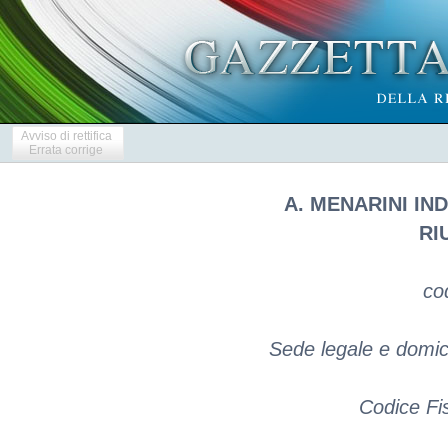
Avviso di rettifica
Errata corrige
A. MENARINI I
RI
co
Sede legale e domicil
Codice Fi