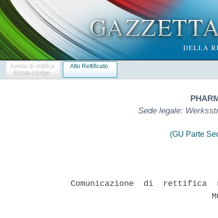
Avviso di rettifica
Atto Rettificato
Errata corrige
PHARM
Sede legale: Werksstr
(GU Parte Se
Comunicazione  di  rettifica  
                             MO