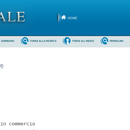
HOME
L SOMMARIO
TORNA ALLA RICERCA
TORNA ALL'INDICE
PERMALINK
M)
in commercio
