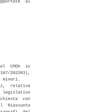
pportate  ai

el  CMDh  in

187/202203),

 minori. 

1,  relativa

 legislativo

chiesta  con

l  Riassunto

ragrafi  del
