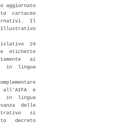
o aggiornato

to  cartaceo

rnativi.  Il

Illustrativo

islativo  24

e  etichette

tamente   ai

  in  lingua

omplementare

 all'AIFA  e

  in  lingua

vanza  delle

trativo   si

to   decreto
