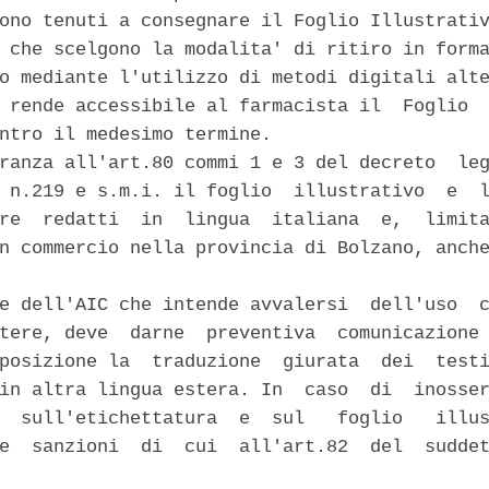
ono tenuti a consegnare il Foglio Illustrativ
 che scelgono la modalita' di ritiro in forma
o mediante l'utilizzo di metodi digitali alte
 rende accessibile al farmacista il  Foglio  
ntro il medesimo termine. 

ranza all'art.80 commi 1 e 3 del decreto  leg
 n.219 e s.m.i. il foglio  illustrativo  e  l
re  redatti  in  lingua  italiana  e,  limita
n commercio nella provincia di Bolzano, anche
e dell'AIC che intende avvalersi  dell'uso  c
tere, deve  darne  preventiva  comunicazione 
posizione la  traduzione  giurata  dei  testi
in altra lingua estera. In  caso  di  inosser
  sull'etichettatura  e  sul   foglio   illus
e  sanzioni  di  cui  all'art.82  del  suddet

