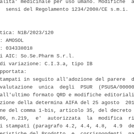
alita' medicinale per uso umano. Modifiche  a
  sensi del Regolamento 1234/2008/CE s.m.i. 

tica: N1B/2023/120 

: AMOSOL 

: 034338018 

i AIC: So.Se.Pharm S.r.l. 

di variazione: C.I.3.a, tipo IB 

pportata: 

tampati in seguito all'adozione del parere  d
valutazione  unica  degli  PSUR  (PSUSA/00000
all'ultimo formato QRD e modifiche editoriali
zione della determina AIFA del 25 agosto  201
ne del comma 1-bis, articolo 35, del decreto 
06, n.219,  e'  autorizzata  la  modifica  ri
i stampati (paragrafo 4.2, 4.4, 4.8,  4.9  de
eristiche del Prodotto  e  corrispondenti  pa