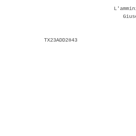
                       L'ammin
                          Giuse