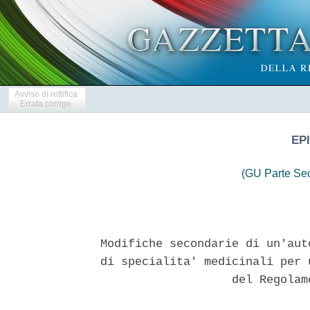
Avviso di rettifica
Errata corrige
EP
(GU Parte Se
Modifiche secondarie di un'aut
di specialita' medicinali per 
                   del Regolam