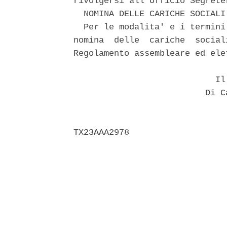
rivolgersi all'Ufficio Segrete
  NOMINA DELLE CARICHE SOCIALI 
  Per le modalita' e i termini
nomina  delle  cariche  social
Regolamento assembleare ed elet
                            Il 
                          Di Ca