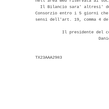
nell'area web riservata ai soc
  Il Bilancio sara' altresi' d
Consorzio entro i 5 giorni che
sensi dell'art. 19, comma 4 de
           Il presidente del c
                          Danie