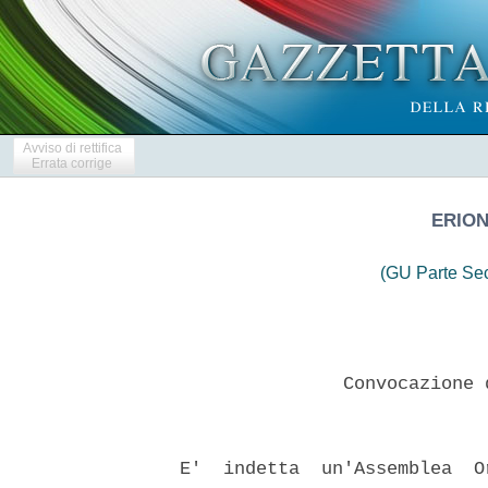
Avviso di rettifica
Errata corrige
ERION
(GU Parte Se
                 Convocazione 
  E'  indetta  un'Assemblea  O